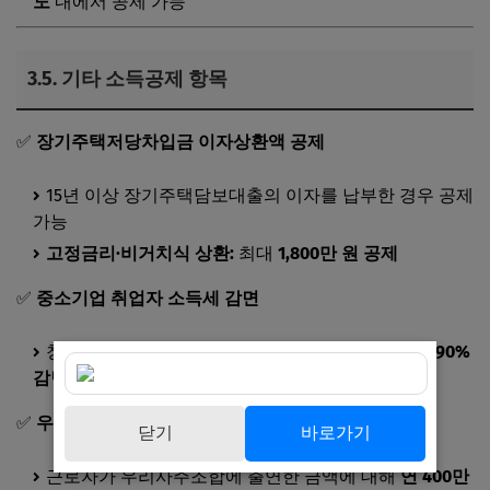
도
내에서 공제 가능
3.5.
기타 소득공제 항목
✅
장기주택저당차입금 이자상환액 공제
15년 이상 장기주택담보대출의 이자를 납부한 경우 공제
가능
고정금리·비거치식 상환:
최대
1,800만 원 공제
✅
중소기업 취업자 소득세 감면
청년, 경력단절 여성 등이 중소기업 취업 시
소득세 90%
감면
(최대 5년)
✅
우리사주조합 출연금 공제
닫기
바로가기
근로자가 우리사주조합에 출연한 금액에 대해
연 400만